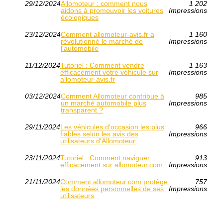
29/12/2024
Allomoteur : comment nous
1 202
aidons à promouvoir les voitures
Impressions
écologiques
23/12/2024
Comment allomoteur-avis.fr a
1 160
révolutionné le marché de
Impressions
l'automobile
11/12/2024
Tutoriel : Comment vendre
1 163
efficacement votre véhicule sur
Impressions
allomoteur-avis.fr
03/12/2024
Comment Allomoteur contribue à
985
un marché automobile plus
Impressions
transparent ?
29/11/2024
Les véhicules d'occasion les plus
966
fiables selon les avis des
Impressions
utilisateurs d'Allomoteur
23/11/2024
Tutoriel : Comment naviguer
913
efficacement sur allomoteur.com
Impressions
21/11/2024
Comment allomoteur.com protège
757
les données personnelles de ses
Impressions
utilisateurs