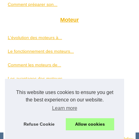
Comment préparer son...
Moteur
L'évolution des moteurs à...
Le fonctionnement des moteurs...
Comment les moteurs de...
Les avantages des moteurs...
This website uses cookies to ensure you get
L'importance de l'huile...
the best experience on our website.
Moteurs électriques :...
Learn more
Les avantages de l'entretien...
Refuse Cookie
Allow cookies
© 2026
Allomoteur-avis.fr
-
Most Requested
-
Site Index
-
Cookies Policy