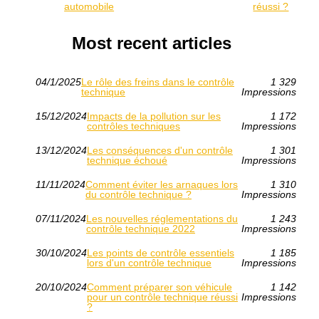
automobile
réussi ?
Most recent articles
04/1/2025
Le rôle des freins dans le contrôle
1 329
technique
Impressions
15/12/2024
Impacts de la pollution sur les
1 172
contrôles techniques
Impressions
13/12/2024
Les conséquences d'un contrôle
1 301
technique échoué
Impressions
11/11/2024
Comment éviter les arnaques lors
1 310
du contrôle technique ?
Impressions
07/11/2024
Les nouvelles réglementations du
1 243
contrôle technique 2022
Impressions
30/10/2024
Les points de contrôle essentiels
1 185
lors d'un contrôle technique
Impressions
20/10/2024
Comment préparer son véhicule
1 142
pour un contrôle technique réussi
Impressions
?