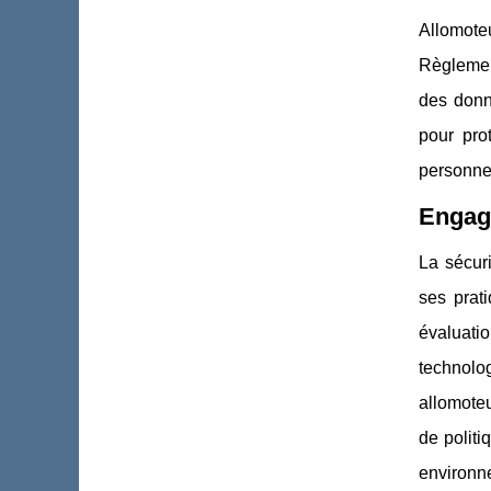
Allomote
Règlemen
des donn
pour prot
personne
Engage
La sécur
ses prat
évaluatio
technolo
allomoteu
de politi
environne