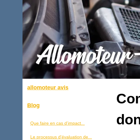
allomoteur avis
Com
Blog
don
Que faire en cas d’impact...
Le processus d'évaluation de...