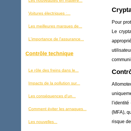
Les nouveautés en matière...
Crypta
Voitures électriques :...
Pour prot
Les meilleures marques de...
Le crypt
L'importance de l'assurance...
appropri
utilisate
Contrôle technique
communica
Le rôle des freins dans le...
Contrô
Impacts de la pollution sur...
Allomote
uniquemen
Les conséquences d'un...
l'identit
Comment éviter les arnaques...
(MFA), qu
risque de
Les nouvelles...