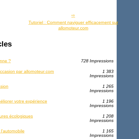
Tutoriel : Comment naviguer efficacement sur
allomoteur.com
cles
onne ?
728 Impressions
'occasion par allomoteur.com
1 383
Impressions
asion
1 265
Impressions
éliorer votre expérience
1 196
Impressions
ures écologiques
1 208
Impressions
 l'automobile
1 165
Impressions