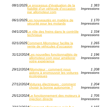
08/1/2025
Le processus d'évaluation de la
1 383
fiabilité d'un véhicule d'occasion
Impressions
par allomoteur.com
06/1/2025
Les nouveautés en matière de
1 170
sécurité pour les motards
Impressions
04/1/2025
Le rôle des freins dans le contrôle
1 334
technique
Impressions
02/1/2025
Comment Allomoteur facilite la
1 265
vente de véhicules d'occasion
Impressions
31/12/2024
Les nouvelles fonctionnalités de
1 196
allomoteur.com pour améliorer
Impressions
votre expérience
29/12/2024
Allomoteur : comment nous
1 208
aidons à promouvoir les voitures
Impressions
écologiques
27/12/2024
Voitures électriques : comment
1 204
choisir la bonne autonomie ?
Impressions
25/12/2024
Le fonctionnement des moteurs à
1 705
injection directe
Impressions
23/12/2024
Comment allomoteur-avis.fr a
1 165