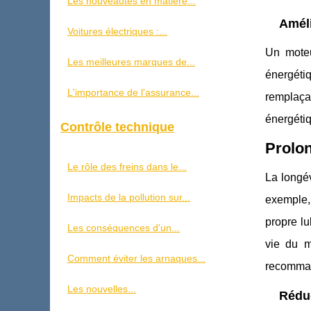
Les nouveautés en matière...
Améli
Voitures électriques :...
Un moteu
Les meilleures marques de...
énergétiq
L'importance de l'assurance...
remplaçan
énergétiq
Contrôle technique
Prolon
Le rôle des freins dans le...
La longév
Impacts de la pollution sur...
exemple,
propre lu
Les conséquences d'un...
vie du m
Comment éviter les arnaques...
recomman
Les nouvelles...
Réduc