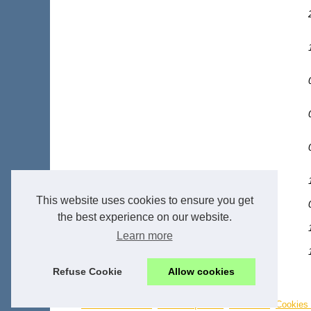
This website uses cookies to ensure you get
the best experience on our website.
Learn more
Refuse Cookie
Allow cookies
© 2026
Allomoteur-avis.fr
-
Most Requested
-
Site Index
-
Cookies 