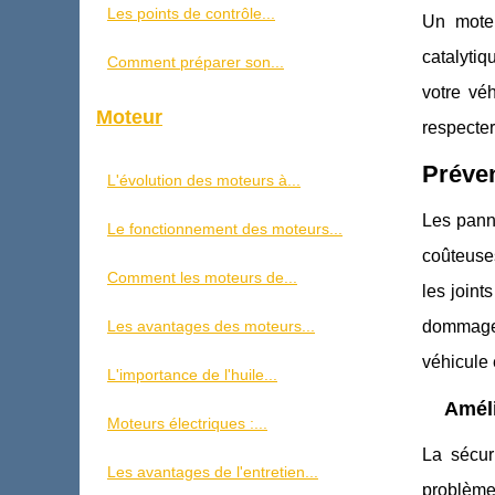
Les points de contrôle...
Un moteu
catalytiq
Comment préparer son...
votre vé
Moteur
respecte
Préven
L'évolution des moteurs à...
Les pann
Le fonctionnement des moteurs...
coûteuses
Comment les moteurs de...
les joint
dommages
Les avantages des moteurs...
véhicule 
L'importance de l'huile...
Améli
Moteurs électriques :...
La sécur
Les avantages de l'entretien...
problèmes