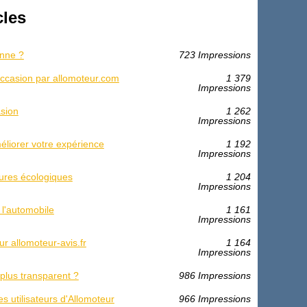
cles
onne ?
723 Impressions
'occasion par allomoteur.com
1 379
Impressions
asion
1 262
Impressions
éliorer votre expérience
1 192
Impressions
ures écologiques
1 204
Impressions
 l'automobile
1 161
Impressions
r allomoteur-avis.fr
1 164
Impressions
lus transparent ?
986 Impressions
es utilisateurs d'Allomoteur
966 Impressions