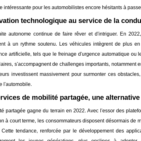
ve intéressante pour les automobilistes encore hésitants à passer
vation technologique au service de la cond
ite autonome continue de faire rêver et d'intriguer. En 202
ent à un rythme soutenu. Les véhicules intègrent de plus en
gence artificielle, tels que le freinage d'urgence automatique o
aires, s'accompagnent de challenges importants, notamment en m
teurs investissent massivement pour surmonter ces obstacles
de l'automobile.
rvices de mobilité partagée, une alternative 
té partagée gagne du terrain en 2022. Avec l'essor des platef
ion à court terme, les consommateurs disposent désormais de m
. Cette tendance, renforcée par le développement des applic
ièrement les jeunes générations, plus enclines à adopte