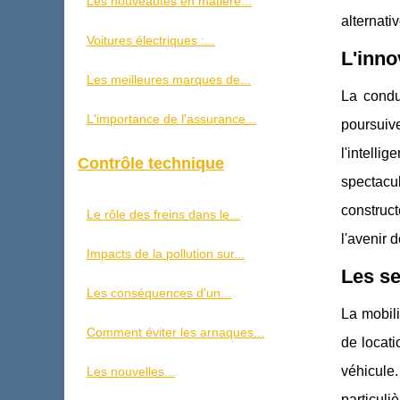
Les nouveautés en matière...
alternati
Voitures électriques :...
L'inno
Les meilleures marques de...
La condu
L'importance de l'assurance...
poursuiv
l'intelli
Contrôle technique
spectacul
construc
Le rôle des freins dans le...
l'avenir 
Impacts de la pollution sur...
Les se
Les conséquences d'un...
La mobili
Comment éviter les arnaques...
de locat
véhicule
Les nouvelles...
particul