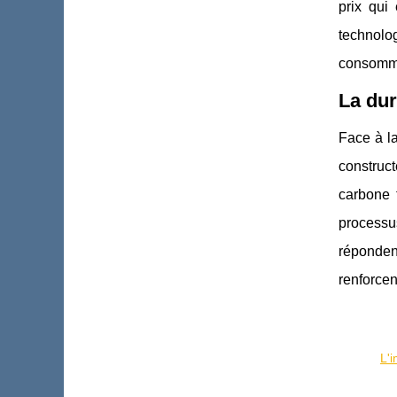
prix qui
technolog
consomm
La dur
Face à la
construc
carbone t
processu
réponden
renforce
L'i