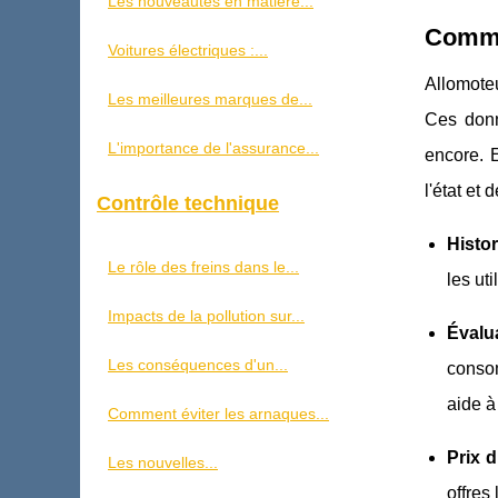
Les nouveautés en matière...
Commen
Voitures électriques :...
Allomoteu
Les meilleures marques de...
Ces donn
L'importance de l'assurance...
encore. 
l'état et 
Contrôle technique
Histo
Le rôle des freins dans le...
les ut
Impacts de la pollution sur...
Évalu
Les conséquences d'un...
consom
aide à
Comment éviter les arnaques...
Prix 
Les nouvelles...
offres