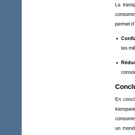
La trans
consommat
permet d'
Confia
les mê
Réduc
consom
Conclu
En concl
transpare
consommat
un monde