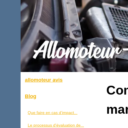
allomoteur avis
Com
Blog
mar
Que faire en cas d’impact...
Le processus d'évaluation de...